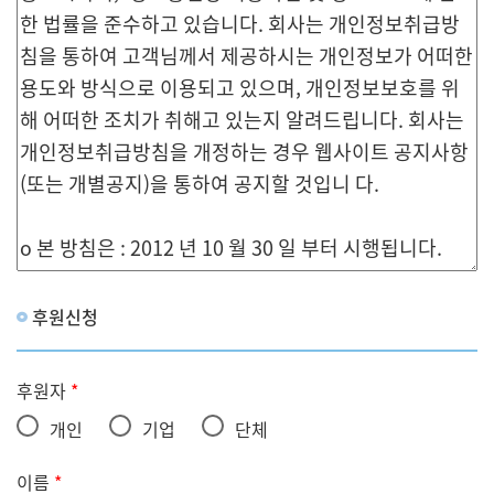
후원신청
후원자
*
개인
기업
단체
이름
*