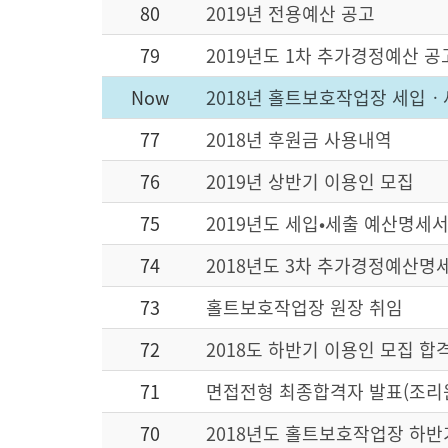
80
2019년 전용예산 공고
79
2019년도 1차 추가경정예산 공
Now
2018년 홀트보호작업장 세입ㆍ
77
2018년 후원금 사용내역
76
2019년 상반기 이용인 모집
75
2019년도 세입•세출 예산명세서
74
2018년도 3차 추가경정예산명
73
홀트보호작업장 원장 취임
72
2018도 하반기 이용인 모집 합
71
면접전형 최종합격자 발표(조리
70
2018년도 홀트보호작업장 하반